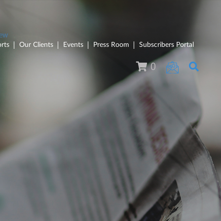
rts
Our Clients
Events
Press Room
Subscribers Portal
0