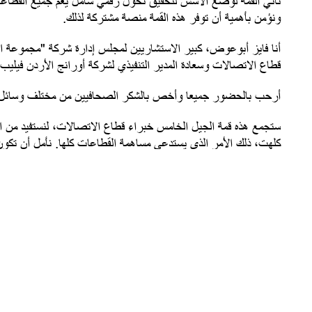
تأتي القمة لوضع الأسس لتحقيق تحول رقمي شامل يعم جميع القطاعات ا
ونؤمن بأهمية أن توفر هذه القمة منصة مشتركة لذلك.
أنا فايز أبوعوض، كبير الاستشاريين لمجلس إدارة شركة "مجموعة 
قطاع الاتصالات وسعادة المدير التنفيذي لشركة أورانج الأردن فيلي
أرحب بالحضور جميعا وأخص بالشكر الصحافيين من مختلف وسائل الإ
ستجمع هذه قمة الجيل الخامس خبراء قطاع الاتصالات، لنستفيد من ا
كلهت، ذلك الأمر الذي يستدعي مساهمة القطاعات كلها. نأمل أن تكون 
سواءً على الصعيد الوطني في الأردن، أو في منطقة الشرق الأوسط وش
ومن هنا، نعود ونثمن عالياً الرعاية الكريمة من صاحبة السمو الملكي،
تحقيق طموح منطقتنا للتحول والانتقال إلى عصر رقمي جديد.
تجمع هذه القمة القادة من مختلف القطاعات وبمشاركة من مستوى عالمي
التحول بنجاح. ونعتز بالثقة التي منحنا إياها شركاؤنا وداعمونا من
وإريكسون وإنتل وجوجل، إلى جانب الشركات الاستثمارية مثل أركيديس
ننسى دعم مؤسسة إنتاج التي تفخر المجموعة بالعمل معها وبالانتساب