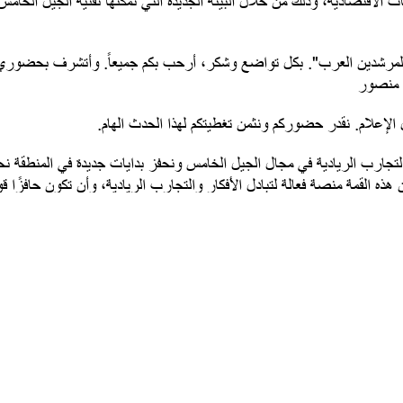
لاقتصادية، وذلك من خلال البيئة الجديدة التي تمكّنها تقنية الجيل الخامس
المرشدين العرب". بكل تواضع وشكر، أرحب بكم جميعاً. وأتشرف بحضوري 
ب منصور
علام. نقدر حضوركم ونثمن تغطيتكم لهذا الحدث الهام.
لتجارب الريادية في مجال الجيل الخامس ونحفز بدايات جديدة في المنطقة 
هذه القمة منصة فعالة لتبادل الأفكار والتجارب الريادية، وأن تكون حافزًا
مال أفريقيا، وتعميق مساهمتنا كعالم عربي في بناء غد جديد.
 ونقدر الدعم الكبير من وزارة الاقتصاد الرقمي وهيئة تنظيم قطاع الاتصالات و
. ويعكس هذا التفاعل العالمي الذي نشهده حجم الفرصة التي يمثلها الجيل ال
 الشركات:أورانج الأردن، شركة تاسك تاورز،شركة إنترا سوفت وشركة إسكدينيا،
 وبيكوك هولدنج وأناليكس. فيأتي هذا الدعم والمشاركة الواسعان كمؤشر ق
 لعضويتها. وشركائنا
ProVision, BeeCell, Traccs,
وشركائنا تل