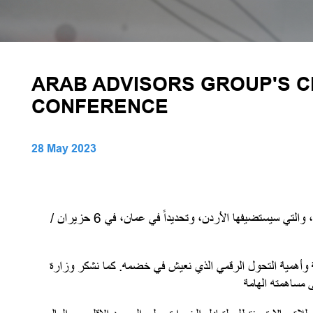
ARAB ADVISORS GROUP'S CH
CONFERENCE
28 May 2023
أرحب بكم في هذا المؤتمر الصحافي للدعوة لقمة الجيل الخامس للاتصالات، الفعالية الإقليمية السابعة عشرة لشركة "مجموعة المرشدين العرب"، والتي سيستضيفها الأردن، وتحديداً في عمان، في 6 حزيران /
وعة وأهمية التحول الرقمي الذي نعيش في خضمه. كما نشكر وزارة