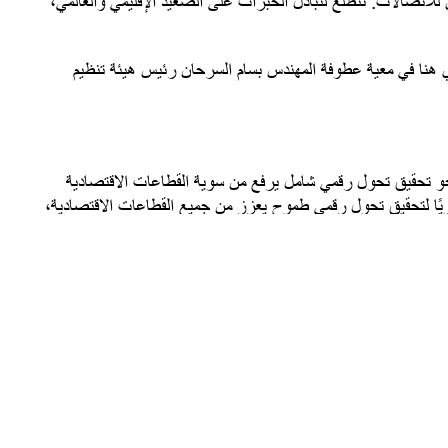
 للاتصالات. نتطلع لتبادل الخبرات على الصعيد الإقليمي والعالمي،
هنا في معية عطوفة المهندس بسام السرحان رئيس هيئة تنظيم
نحو تحقيق تحول رقمي شامل يرفع من سوية القطاعات الاقتصادية
 قويًا لتحقيق تحول رقمي طموح يعزز من جميع القطاعات الاقتصادية،
الشركات الداعمة لهذه القمة، فهم جميعاً يلعبون دورًا حاسمًا في
خامس للاتصالات، والثقة في قدرة عالمنا العربي على تنفيذ هذا
 سامينا، والعديد من الشركات العالمية البارزة كشركات نوكيا وديل
وي على الإمكانات الهائلة للفرص التي يوفرها الجيل الخامس. ولا
فزيون المملكة وعمان تي في وراديو روتانا وهلا اف ام وهلا نيوز